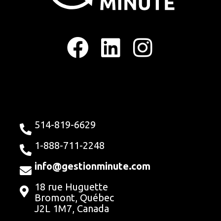
F
L
I
a
i
n
c
n
s
e
k
t
b
e
a
514-819-6629
o
d
g
1-888-711-2248
o
i
r
info@gestionminute.com
18 rue Huguette
k
n
a
Bromont, Québec
J2L 1M7, Canada
m